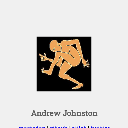
Andrew Johnston
mastodon
|
github
|
gitlab
|
twitter